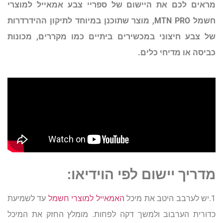
מראים לכם את היישום של ספריי צבע אמאייל למוצרי
חשמל MTN PRO, מוצר שתוכנן במיוחד לתיקון ההידרדרות
של צבע חיצוני במכשירים ביתיים כמו מקררים, מכונות
כביסה או מדיחי כלים.
מדריך יישום לפי הוידיאו:
1.יש לערבב היטב את מיכל
האמאייל למוצרי חשמל
עד לשמיעת
כדורית הערבוב ולמשך דקה לפחות. מומלץ החזק את המיכל