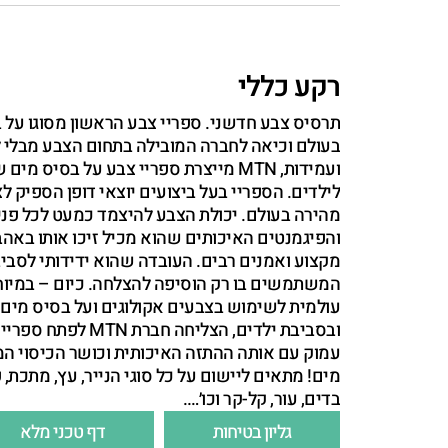
רקע כללי
תרסיס צבע חדשני. ספריי צבע הראשון מסוגו על 
בעולם וכיאה לחברה המובילה בתחום הצבע מבלי 
ועמידות, MTN מייצרת ספריי צבע על בסיס 
לילדים. הספריי בעל ביצועים יוצאי דופן הספיק ל
מהירה בעולם. יכולת הצבע להיצמד כמעט לכל פני
והפיגמנטים האיכותים שהוא מכיל זיכו אותו באה
מקצוע ואמנים רבים. העובדה שהוא ידידותי לסביב
המשתמשים בו רק הוסיפה להצלחה. כיום – במיוח
עולמית לשימוש בצבעים אקולוגים ועל בסיס מים,
ובסביבת ילדים, הצליחה חב
עמוק עם אותה ההתזה האיכותית וכושר הכיסוי המ
מים! מתאים ליישום על כל סוגי הנייר, עץ, מתכת, 
בדים, עור, קל-קר וכו׳….
גליון בטיחות
דף טכני מלא