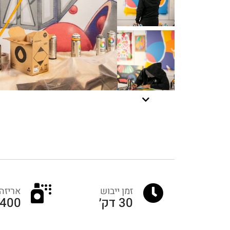
זמן ייבוש
אריזה
30 דק׳
400 מ״ל