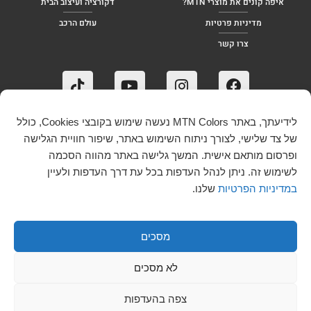
איפה קונים את מוצרי MTN?
דקורציה ועיצוב הבית
מדיניות פרטיות
עולם הרכב
צרו קשר
לידיעתך, באתר MTN Colors נעשה שימוש בקובצי Cookies, כולל
של צד שלישי, לצורך ניתוח השימוש באתר, שיפור חוויית הגלישה
ופרסום מותאם אישית. המשך גלישה באתר מהווה הסכמה
לשימוש זה. ניתן לנהל העדפות בכל עת דרך העדפות ולעיין
במדיניות הפרטיות
שלנו.
מסכים
לא מסכים
נבנה על ידי Vcontent
צפה בהעדפות